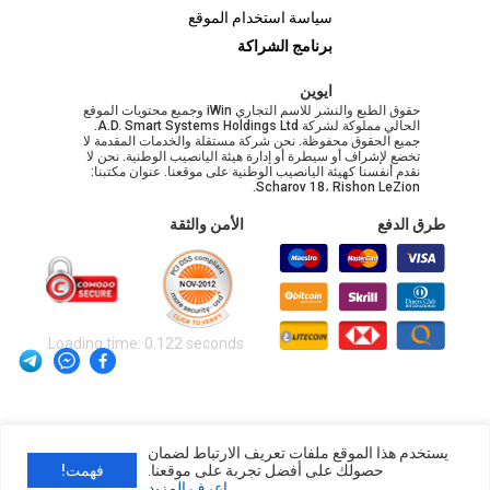
سياسة استخدام الموقع
برنامج الشراكة
ايوين
حقوق الطبع والنشر للاسم التجاري iWin وجميع محتويات الموقع
الحالي مملوكة لشركة A.D. Smart Systems Holdings Ltd.
جميع الحقوق محفوظة. نحن شركة مستقلة والخدمات المقدمة لا
تخضع لإشراف أو سيطرة أو إدارة هيئة اليانصيب الوطنية. نحن لا
نقدم أنفسنا كهيئة اليانصيب الوطنية على موقعنا. عنوان مكتبنا:
Scharov 18، Rishon LeZion.
طرق الدفع
الأمن والثقة
Loading time: 0.122 seconds.
يستخدم هذا الموقع ملفات تعريف الارتباط لضمان
حصولك على أفضل تجربة على موقعنا.
فهمت!
اعرف المزيد