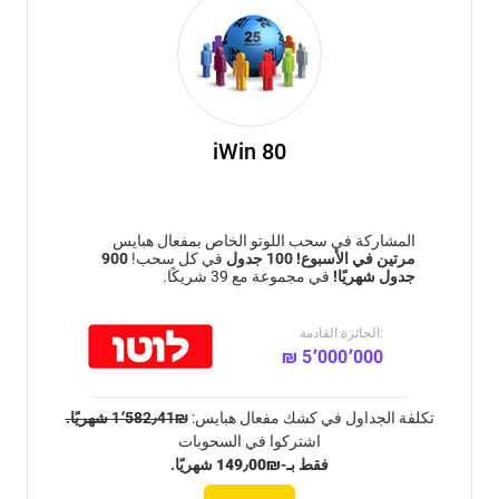
iWin 80
المشاركة في سحب اللوتو الخاص بمفعال هبايس
مرتين في الأسبوع!
100 جدول
في كل سحب!
900
جدول شهريًا!
في مجموعة مع 39 شريكًا.
الجائزة القادمة:
₪ 5٬000٬000
تكلفة الجداول في كشك مفعال هبايس:
₪1٬582٫41 شهريًا.
اشتركوا في السحوبات
فقط بـ-
₪149٫00
شهريًا.