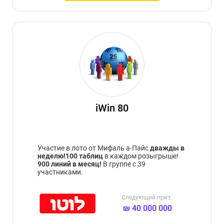
iWin 80
Участие в лото от Мифаль а-Пайс
дважды в
неделю!
100 таблиц
в каждом розыгрыше!
900 линий в месяц!
В группе с 39
участниками.
Следующий приз:
₪ 40 000 000