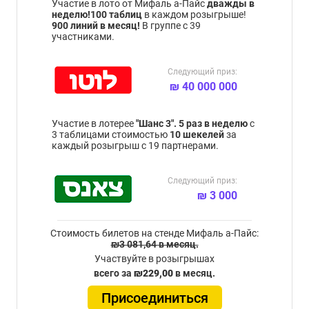
Участие в лото от Мифаль а-Пайс
дважды в
неделю!
100 таблиц
в каждом розыгрыше!
900 линий в месяц!
В группе с 39
участниками.
Следующий приз:
₪ 40 000 000
Участие в лотерее
"Шанс 3". 5 раз в неделю
с
3 таблицами стоимостью
10 шекелей
за
каждый розыгрыш с 19 партнерами.
Следующий приз:
₪ 3 000
Стоимость билетов на стенде Мифаль а-Пайс:
₪3 081,64 в месяц.
Участвуйте в розыгрышах
всего за
₪229,00
в месяц.
Присоединиться