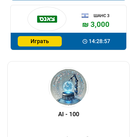
ШАНС 3
₪ 3,000
Играть
14:28:56
AI - 100