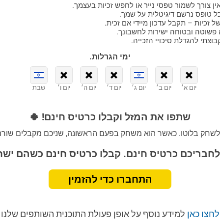
ן צורך לשמור טפסי נייר או לחפש זכיות בעצמך.
 טופס נרשם דיגיטלית על שמך.
 זכיות – תקבל עדכון מיידי אם זכית.
 פשוטה ובטוחה ישירות לחשבונך.
צתי להגדלת סיכויי הזכייה.
ימי הגרלות.
יום א׳
יום ב׳
יום ג׳
יום ד׳
יום ה׳
יום ו׳
שבת
שתפו את המזל וקבלו כרטיס חינם! 🍀
לשחק בלוטו. כאשר הוא משחק בפעם הראשונה, שניכם מקבלים שורת 
לחבריכם כרטיס חינם. קבלו כרטיס חינם כשהם ישח
התחברו כדי להזמין
לחצו כאן
למידע נוסף על אופן פעולת התוכנית השותפים שלנו