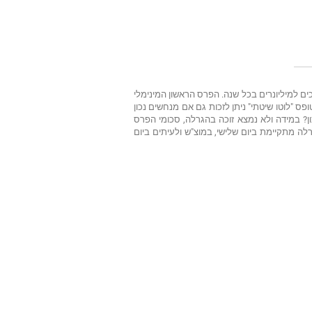
פופולריות. יש להן היסטוריה ארוכה של זכיות גבוהות מאוד. למעלה מ-72 משתתפים הופכים למיליונרים בכל שנה. הפרס הראשון המינימלי
ליון ₪ (ובדאבל לוטו 8 מיליון ₪). השווי הכספי של התשלום הגבוה ביותר הסתכם ב-74 מיליון ₪. בטופס "לוטו שיטתי" ניתן לזכות גם אם מנחשים נכון
ון? במידה ולא נמצא זוכה בהגרלה, סכומי הפרס
ה מתקיימת ביום שלישי, במוצ"ש ולעיתים ביום