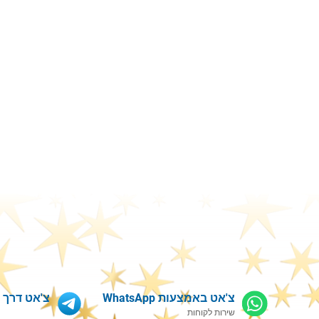
צ'אט באמצעות WhatsApp
צ'אט דרך Telegram
שירות לקוחות