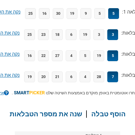
ה 1:
נקה את הש
25
16
30
19
9
5
5
נקה את ה
25
23
18
6
19
3
3
נקה את ה
16
22
27
4
5
19
5
נקה את ה
19
20
21
6
4
28
7
SMART
PICKER
רו אוטומטית באופן מוקדם באמצעות השיטה שלנו
.
אי
הוסף טבלה
שנה את מספר הטבלאות