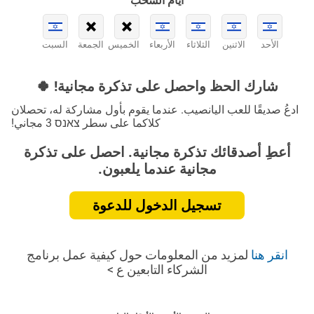
أيام السحب
الأحد
الاثنين
الثلاثاء
الأربعاء
الخميس
الجمعة
السبت
شارك الحظ واحصل على تذكرة مجانية! 🍀
ادعُ صديقًا للعب اليانصيب. عندما يقوم بأول مشاركة له، تحصلان
كلاكما على سطر צאנס 3 مجاني!
أعطِ أصدقائك تذكرة مجانية. احصل على تذكرة
مجانية عندما يلعبون.
تسجيل الدخول للدعوة
انقر هنا
لمزيد من المعلومات حول كيفية عمل برنامج
الشركاء التابعين ع >