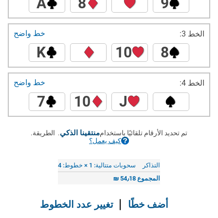
A
8
9
خط واضح
الخط 3:
K
10
8
خط واضح
الخط 4:
7
10
J
منتقينا الذكي
تم تحديد الأرقام تلقائيًا باستخدام
. الطريقة.
كيف يعمل؟
التذاكر
سحوبات متتالية: 1 × خطوط: 4
المجموع
54٫18
₪
أضف خطًا
تغيير عدد الخطوط