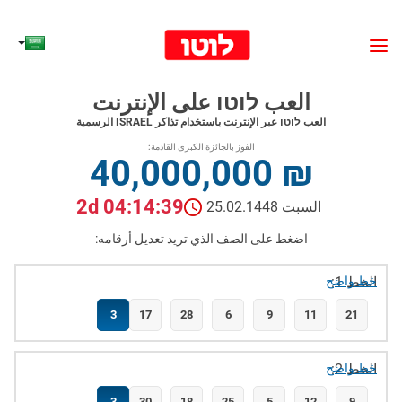
العب לוטו على الإنترنت
العب לוטו عبر الإنترنت باستخدام تذاكر ISRAEL الرسمية
الفوز بالجائزة الكبرى القادمة:
₪ 40,000,000
2d 04:14:39
السبت 25.02.1448
اضغط على الصف الذي تريد تعديل أرقامه:
الخط 1:
خط واضح
3
17
28
6
9
11
21
الخط 2:
خط واضح
3
30
18
25
5
12
9