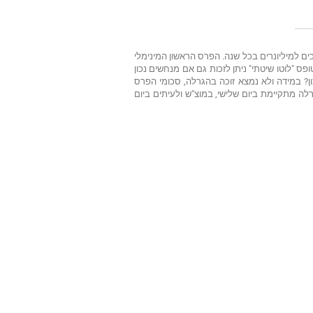
פופולריות. יש להן היסטוריה ארוכה של זכיות גבוהות מאוד. למעלה מ-72 משתתפים הופכים למיליונרים בכל שנה. הפרס הראשון המינימלי
ליון ₪ (ובדאבל לוטו 8 מיליון ₪). השווי הכספי של התשלום הגבוה ביותר הסתכם ב-74 מיליון ₪. בטופס "לוטו שיטתי" ניתן לזכות גם אם מנחשים נכון
ון? במידה ולא נמצא זוכה בהגרלה, סכומי הפרס
ה מתקיימת ביום שלישי, במוצ"ש ולעיתים ביום