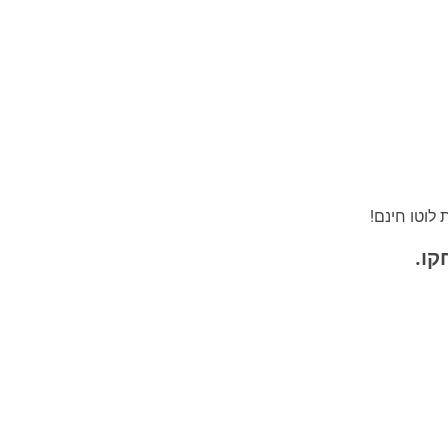
₪100.87
₪105.91
₪110.95
₪116.00
לוטו חינם!
₪121.04
קו.
₪126.09
₪131.13
₪136.17
₪141.22