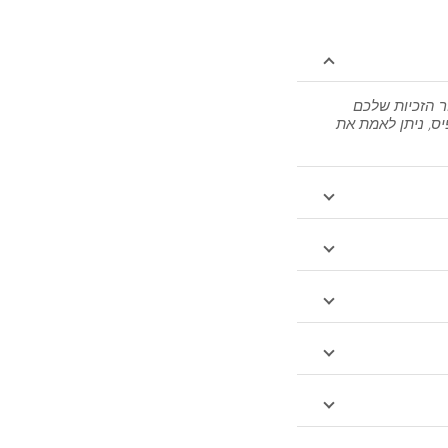
₪146.26
₪151.30
ר הזכיות שלכם
יס, ניתן לאמת את
₪156.35
₪161.39
₪166.43
₪171.48
₪176.52
₪181.56