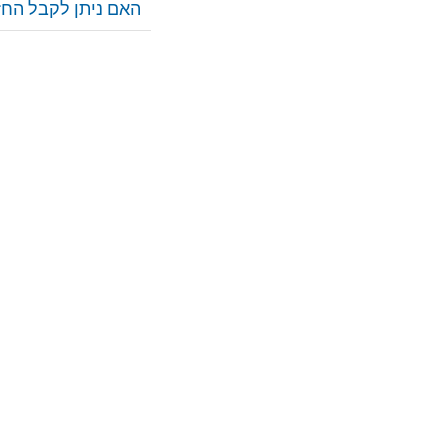
האם ניתן לקבל החז
37 טבלאות:
38 טבלאות:
39 טבלאות:
40 טבלאות: