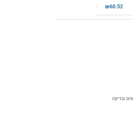
₪60.52
₪65.56
₪70.61
₪75.65
₪80.69
₪85.74
סים ובדיקה
₪90.78
₪95.82