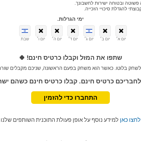
 פשוטה ובטוחה ישירות לחשבונך.
צתי להגדלת סיכויי הזכייה.
ימי הגרלות.
יום א׳
יום ב׳
יום ג׳
יום ד׳
יום ה׳
יום ו׳
שבת
שתפו את המזל וקבלו כרטיס חינם! 🍀
לשחק בלוטו. כאשר הוא משחק בפעם הראשונה, שניכם מקבלים שורת 
לחבריכם כרטיס חינם. קבלו כרטיס חינם כשהם ישח
התחברו כדי להזמין
לחצו כאן
למידע נוסף על אופן פעולת התוכנית השותפים שלנו