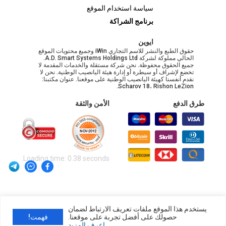
سياسة استخدام الموقع
برنامج الشراكة
ايوين
حقوق الطبع والنشر للاسم التجاري iWin وجميع محتويات الموقع
الحالي مملوكة لشركة A.D. Smart Systems Holdings Ltd.
جميع الحقوق محفوظة. نحن شركة مستقلة والخدمات المقدمة لا
تخضع لإشراف أو سيطرة أو إدارة هيئة اليانصيب الوطنية. نحن لا
نقدم أنفسنا كهيئة اليانصيب الوطنية على موقعنا. عنوان مكتبنا:
Scharov 18، Rishon LeZion.
طرق الدفع
الأمن والثقة
Loading time: 0.38 seconds.
يستخدم هذا الموقع ملفات تعريف الارتباط لضمان
حصولك على أفضل تجربة على موقعنا.
فهمت!
اعرف المزيد